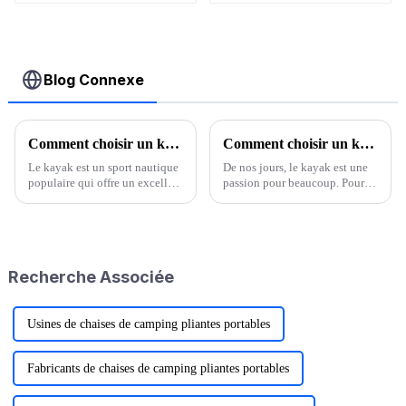
accessoires galerie
de toit
bidirectionnelle
Blog Connexe
Comment choisir un kayak
Comment choisir un kayak qui vous convient ?
Le kayak est un sport nautique
De nos jours, le kayak est une
populaire qui offre un excellent
passion pour beaucoup. Pour
moyen d'explorer la nature et
profiter pleinement des
de rester actif. Que vous soyez
sensations fortes et du plaisir
débutant ou pagayeur
que procure ce sport, certains
expérimenté, choisir le bon
passionnés doivent choisir un
kayak est essentiel pour une
kayak adapté à leurs besoins. Il
Recherche Associée
navigation en toute sécurité.
vous faut…
Usines de chaises de camping pliantes portables
Fabricants de chaises de camping pliantes portables