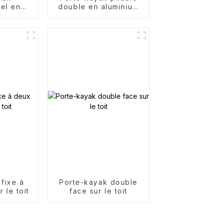
nel en
double en aluminium
uminium
pour toit
fixe à
Porte-kayak double
 le toit
face sur le toit