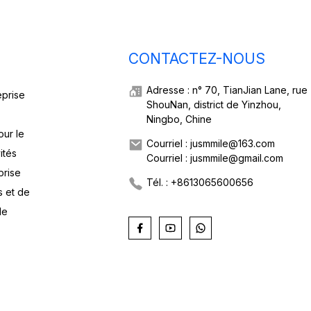
CONTACTEZ-NOUS
Adresse : n° 70, TianJian Lane, rue
eprise
ShouNan, district de Yinzhou,
Ningbo, Chine
our le
Courriel : jusmmile@163.com
ités
Courriel : jusmmile@gmail.com
prise
Tél. : +8613065600656
s et de
de