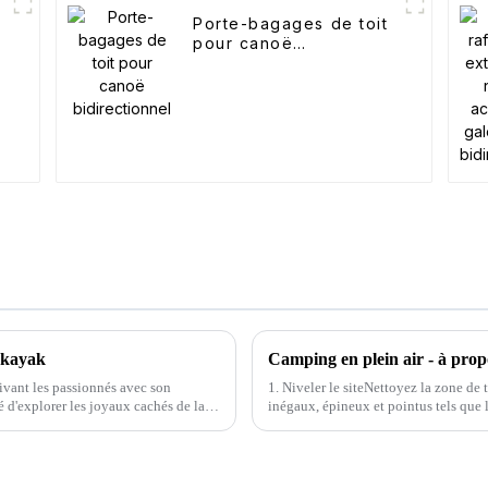
Porte-bagages de toit
pour canoë
bidirectionnel
 kayak
Camping en plein air - à prop
ivant les passionnés avec son
1. Niveler le siteNettoyez la zone de t
é d'explorer les joyaux cachés de la
inégaux, épineux et pointus tels que les
endroits inégaux peuvent être remplis