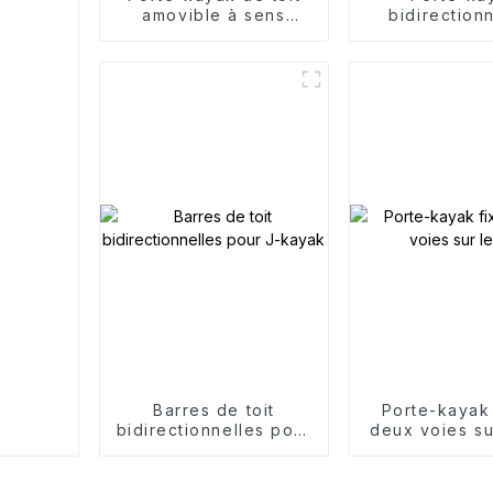
amovible à sens
bidirection
unique
alliage d'al
Barres de toit
Porte-kayak 
bidirectionnelles pour
deux voies sur
J-kayak