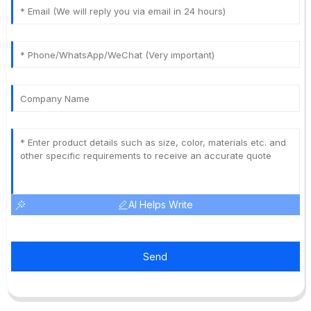
AI Helps Write
Send