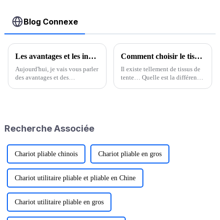
Blog Connexe
Les avantages et les inconvénients des tentes de toit
Comment choisir le tissu de la tente
Aujourd'hui, je vais vous parler
Il existe tellement de tissus de
des avantages et des
tente… Quelle est la différence,
inconvénients des tentes de
lequel est le meilleur et
toit. Inévitablement, dans le
pourquoi ? Voici les questions
grand gouffre des produits
que l'on nous pose souvent. 1.
outdoor, il est difficile d'éviter
Nylon enduit de silicone.
une consommation répétée.
Nylon : la nature scientifique
Recherche Associée
Tout d'abord, vous devez, ...
du nylon…
Chariot pliable chinois
Chariot pliable en gros
Chariot utilitaire pliable et pliable en Chine
Chariot utilitaire pliable en gros