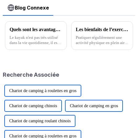
Blog Connexe
Quels sont les avantages du kayak ?
Les bienfaits de l’exercice régulier en plein air
Le kayak n'est pas très utilisé
Pratiquer régulièrement une
dans la vie quotidienne, il est
activité physique en plein air
généralement utilisé dans les
peut avoir de grands bienfaits
courses nautiques, ce qui est
pour la santé. Ces bienfaits sont
d'une grande importance pour
décrits ci-dessous : 1.
les compétitions, et en même
Améliorer la fonction cardio-
temps, il est différent de
pulmonaire, à long terme, peut
Recherche Associée
l'aviron ordinaire, donc
réduire le risque de maladies
connaissant...
cardiovasculaires.
Chariot de camping à roulettes en gros
Chariot de camping chinois
Chariot de camping en gros
Chariot de camping roulant chinois
Chariot de camping à roulettes en gros