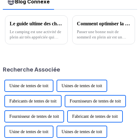
Blog Connexe
Le guide ultime des chariots pliants de camping : un incontournable pour les amateurs de plein air
Comment optimiser la chaleur de votre sommeil en camping ?
Le camping est une activité de
Passer une bonne nuit de
plein air très appréciée qui
sommeil en plein air est un
permet de renouer avec la
facteur clé pour une expérience
nature, d'échapper au tumulte
de plein air réussie. On nous
du quotidien et de se créer des
demande souvent : « Est-ce
souvenirs inoubliables.
qu'il fera très froid en camping
Cependant, l'un des défis du
en plein air, surtout en hiver,
Recherche Associée
camping…
parfois dans la neige ? »
Usine de tentes de toit
Usines de tentes de toit
Fabricants de tentes de toit
Fournisseurs de tentes de toit
Fournisseur de tentes de toit
Fabricant de tentes de toit
Usine de tentes de toit
Usines de tentes de toit