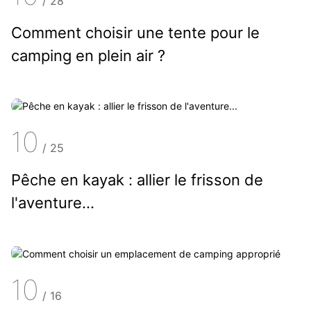
/
28
Comment choisir une tente pour le
camping en plein air ?
10
/
25
Pêche en kayak : allier le frisson de
l'aventure...
10
/
16