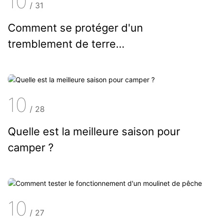
10
/
31
Comment se protéger d'un
tremblement de terre...
10
/
28
Quelle est la meilleure saison pour
camper ?
10
/
27