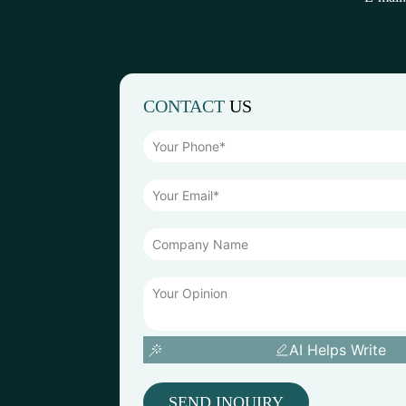
CONTACT
US
AI Helps Write
SEND INQUIRY