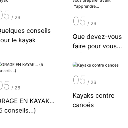
05
05
/
26
/
26
uelques conseils
Que devez-vous
our le kayak
faire pour vous
préparer avant
d'apprendre...
05
05
/
26
/
26
Kayaks contre
ORAGE EN KAYAK…
canoës
5 conseils…)