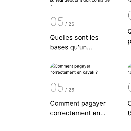
05
/
26
Q
Quelles sont les
p
bases qu'un
surfeur débutant
doit connaître ?
05
/
26
Comment pagayer
correctement en
(
kayak ?