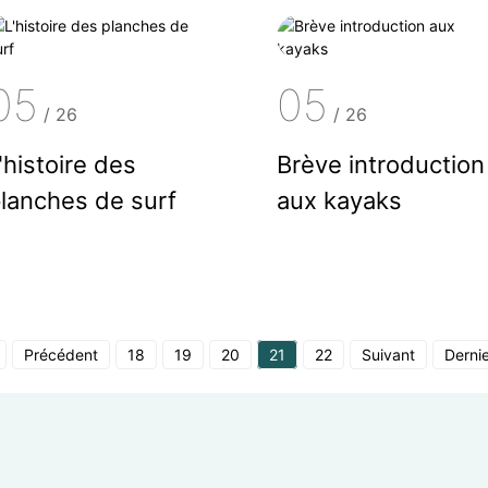
05
05
/
26
/
26
'histoire des
Brève introduction
lanches de surf
aux kayaks
Précédent
18
19
20
21
22
Suivant
Derni