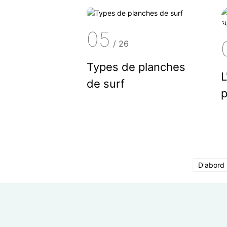
05
/
26
Types de planches
L
de surf
p
D'abord