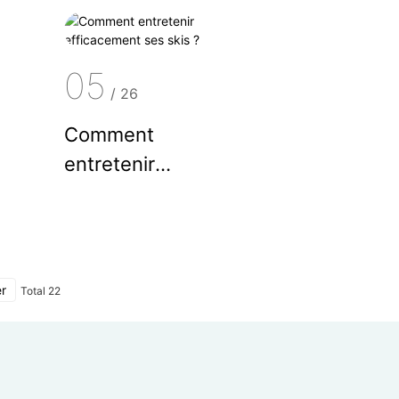
un kayak ?
05
/
26
Comment
entretenir
efficacement ses
skis ?
er
Total 22