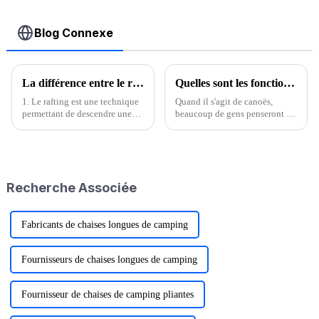
bidirectionnelle
Blog Connexe
La différence entre le rafting et le kayak
Quelles sont les fonctions d'un canoë ?
1. Le rafting est une technique
Quand il s'agit de canoës,
permettant de descendre une
beaucoup de gens penseront à
rivière ou un fleuve à l'aide de
un poème ancien, « un bateau
divers outils. En pratique, nul
solitaire avec des chapeaux et
besoin de pagayer. On atteint sa
des chapeaux, pêchant seul
destination en douceur,
dans la rivière froide et la neige
simplement en contrôlant…
», qui n'est pas seulement plein
Recherche Associée
de poésie et d'images...
Fabricants de chaises longues de camping
Fournisseurs de chaises longues de camping
Fournisseur de chaises de camping pliantes