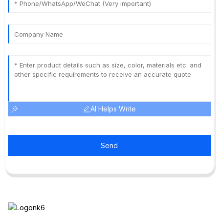
AI Helps Write
Send