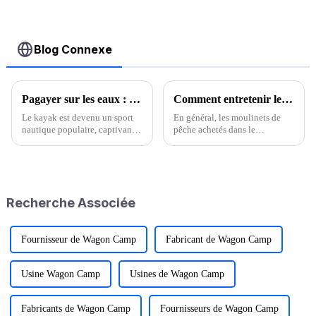
Blog Connexe
Pagayer sur les eaux : un guide complet du kayak
Comment entretenir les moulinets de pêche ?
Le kayak est devenu un sport
En général, les moulinets de
nautique populaire, captivant
pêche achetés dans le
les passionnés avec son
commerce sont enduits d'une
mélange d'aventure, de remise
quantité adéquate de graisse
en forme et la possibilité
lubrifiante pour leurs pièces
d'explorer les joyaux cachés de
internes. Cependant, comme
la nature.
toute machine de précision, les
Recherche Associée
moulinets de pêche nécessitent
une lubrification standard.
Fournisseur de Wagon Camp
Fabricant de Wagon Camp
Usine Wagon Camp
Usines de Wagon Camp
Fabricants de Wagon Camp
Fournisseurs de Wagon Camp