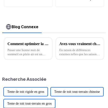
la rouille
amovible et
unidirectionnel
Blog Connexe
Comment optimiser la chaleur de votre sommeil en camping ?
Avez-vous vraiment choisi le bon appât ?
Passer une bonne nuit de
En raison de différences
sommeil en plein air est un
externes telles que les saisons,
facteur clé pour une expérience
la température de l'air, la
de plein air réussie. On nous
température de l'eau, la
demande souvent : « Est-ce
direction du vent, la force du
qu'il fera très froid en camping
vent, le temps d'exposition au
en plein air, surtout en hiver,
soleil, etc., cela affectera
Recherche Associée
parfois dans la neige ? »
grandement l'activité, l'habitat
et l'appétit des poissons...
Tente de toit rigide en gros
Tente de toit tout-terrain chinoise
Tente de toit tout-terrain en gros