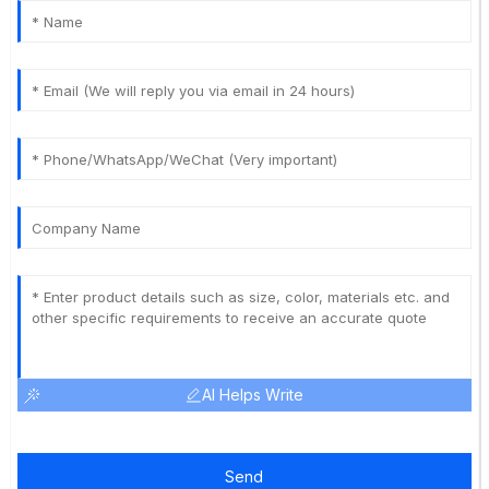
AI Helps Write
Send