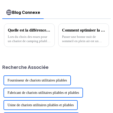
Blog Connexe
Quelle est la différence entre l’aviron, le kayak et l’aviron ?
Comment optimiser la chaleur de votre sommeil en camping ?
Lors du choix des roues pour
Passer une bonne nuit de
un chariot de camping pliable,
sommeil en plein air est un
vous devez prendre en compte
facteur clé pour une expérience
de nombreux facteurs,
de plein air réussie. On nous
notamment le terrain,
demande souvent : « Est-ce
l'environnement d'utilisation,
qu'il fera très froid en camping
le matériau et la conception des
en plein air, surtout en hiver,
Recherche Associée
roues, etc. Voici quelques
parfois dans la neige ? »
points clés : Roues
universelles...
Fournisseur de chariots utilitaires pliables
Fabricant de chariots utilitaires pliables et pliables
Usine de chariots utilitaires pliables et pliables