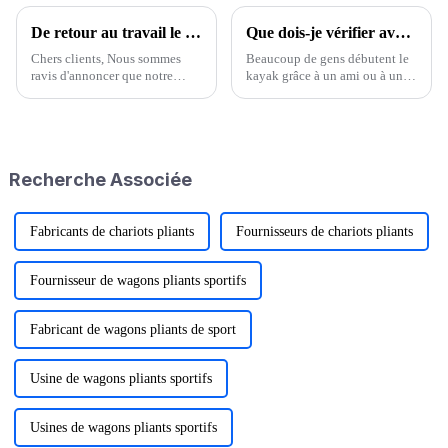
De retour au travail le 20 février 2024 !
Que dois-je vérifier avant de louer un kayak
Chers clients, Nous sommes
Beaucoup de gens débutent le
ravis d'annoncer que notre
kayak grâce à un ami ou à une
équipe est de retour et que nous
agence de location, avant
avons officiellement repris nos
même d'en posséder un. La
activités régulières depuis le 19
plupart des loueurs et des
février 2024 ! Nous espérons
équipementiers sont honnêtes
que vous avez passé de bonnes
et qualifiés, mais ne négligez
Recherche Associée
vacances et…
jamais votre sécurité…
Fabricants de chariots pliants
Fournisseurs de chariots pliants
Fournisseur de wagons pliants sportifs
Fabricant de wagons pliants de sport
Usine de wagons pliants sportifs
Usines de wagons pliants sportifs