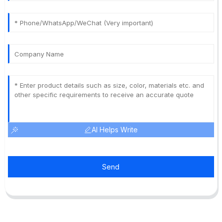
AI Helps Write
Send