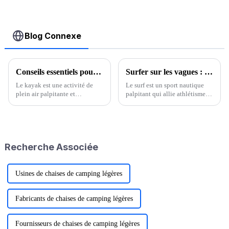
Blog Connexe
Conseils essentiels pour une pratique du kayak sûre et agréable
Surfer sur les vagues : un guide complet des planches de surf
Le kayak est une activité de
Le surf est un sport nautique
plein air palpitante et
palpitant qui allie athlétisme,
enrichissante qui vous permet
équilibre et un lien profond
d'explorer les cours d'eau, de
avec l'océan.
vous connecter à la nature et de
vous dépasser physiquement.
Que vous pagayez sur un lac
Recherche Associée
calme, une plage ou une
rivière,…
Usines de chaises de camping légères
Fabricants de chaises de camping légères
Fournisseurs de chaises de camping légères