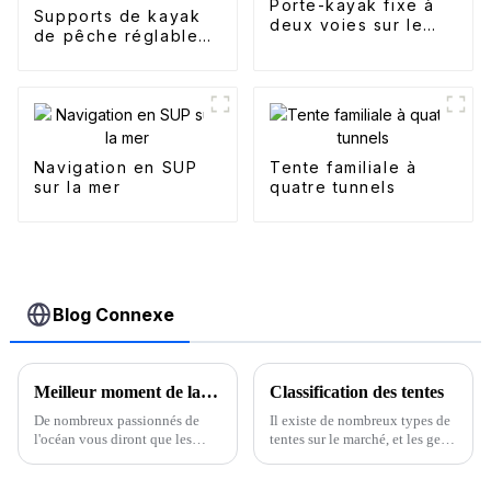
Porte-kayak fixe à
Supports de kayak
deux voies sur le
de pêche réglables
toit
simples de style J
Navigation en SUP
Tente familiale à
sur la mer
quatre tunnels
Blog Connexe
Meilleur moment de la journée pour surfer
Classification des tentes
De nombreux passionnés de
Il existe de nombreux types de
l'océan vous diront que les
tentes sur le marché, et les gens
meilleurs moments de la
du cercle ont l'habitude de les
journée pour surfer sont l'aube
diviser en deux catégories,