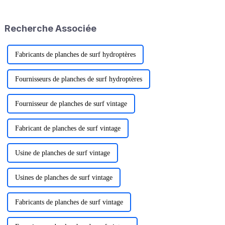
et le crépuscule. Ceux qui
l'une est de « type alpin », qui
partent surfer le matin trouvent
convient aux conditions
le calme tôt le matin et évitent
climatiques plus rudes...
Recherche Associée
les vagues.
Fabricants de planches de surf hydroptères
Fournisseurs de planches de surf hydroptères
Fournisseur de planches de surf vintage
Fabricant de planches de surf vintage
Usine de planches de surf vintage
Usines de planches de surf vintage
Fabricants de planches de surf vintage