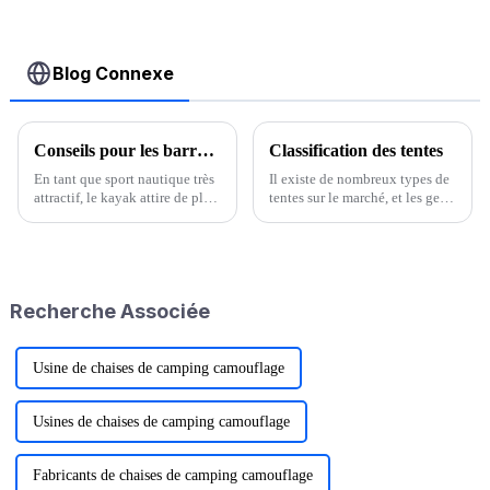
Blog Connexe
Conseils pour les barres de toit de kayak : commencez une nouvelle aventure aquatique
Classification des tentes
En tant que sport nautique très
Il existe de nombreux types de
attractif, le kayak attire de plus
tentes sur le marché, et les gens
en plus de passionnés. En tant
du cercle ont l'habitude de les
qu'équipement clé pour un
diviser en deux catégories,
transport pratique du kayak, le
l'une est de « type alpin », qui
porte-kayak de toit contient de
convient aux conditions
nombreuses connaissances...
climatiques plus rudes...
Recherche Associée
Usine de chaises de camping camouflage
Usines de chaises de camping camouflage
Fabricants de chaises de camping camouflage