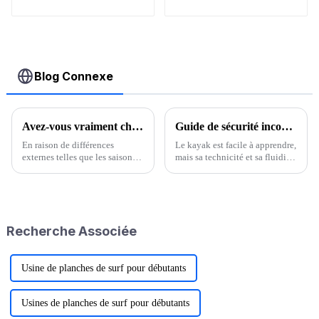
Blog Connexe
Avez-vous vraiment choisi le bon appât ?
Guide de sécurité incontournable pour le kayak
En raison de différences
Le kayak est facile à apprendre,
externes telles que les saisons,
mais sa technicité et sa fluidité
la température de l'air, la
sur l'eau nécessitent une
température de l'eau, la
certaine pratique et
direction du vent, la force du
l'encadrement d'entraîneurs
vent, le temps d'exposition au
professionnels. Bien sûr,…
soleil, etc., cela affectera
Recherche Associée
grandement l'activité, l'habitat
et l'appétit des poissons...
Usine de planches de surf pour débutants
Usines de planches de surf pour débutants