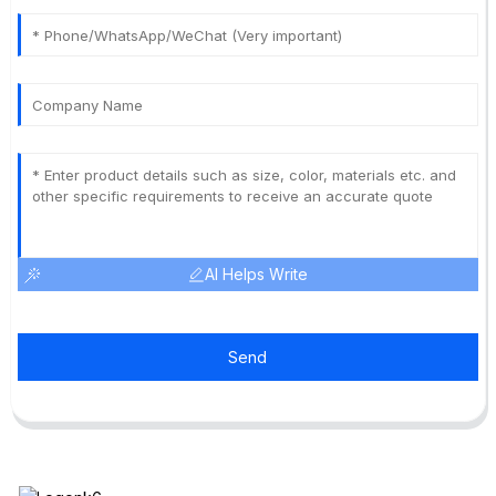
AI Helps Write
Send