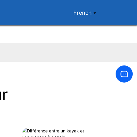
French
ur