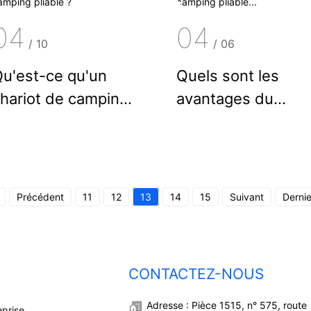
04
04
/
10
/
06
u'est-ce qu'un
Quels sont les
hariot de camping
avantages du
liable ?
camping pliable...
Précédent
11
12
13
14
15
Suivant
Dernie
CONTACTEZ-NOUS
Adresse : Pièce 1515, n° 575, route
eprise