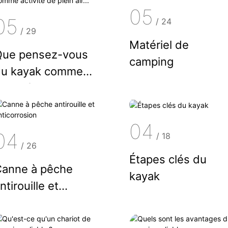
05
05
/
24
/
29
Matériel de
Que pensez-vous
camping
du kayak comme
ctivité de plein
ir...
04
04
/
18
/
26
Étapes clés du
Canne à pêche
kayak
ntirouille et
nticorrosion