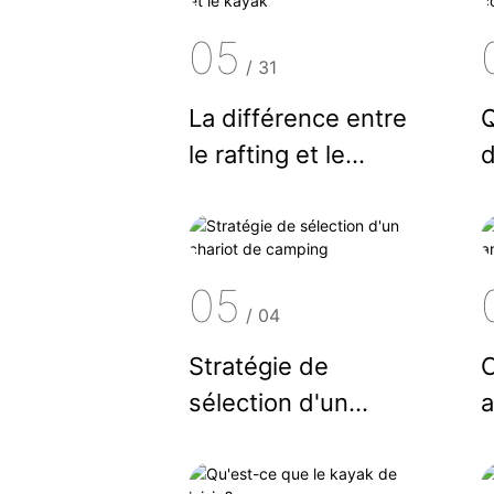
05
/
31
La différence entre
le rafting et le
kayak
a
a
05
/
04
Stratégie de
sélection d'un
a
chariot de camping
a