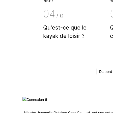
04
/
12
Qu'est-ce que le
Q
kayak de loisir ?
c
p
D'abord
Ningbo Jusmmile Outdoor Gear Co., Ltd. est une entr