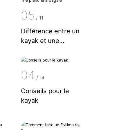
05
/
11
Différence entre un
kayak et une
planche à pagaie
04
/
14
Conseils pour le
kayak