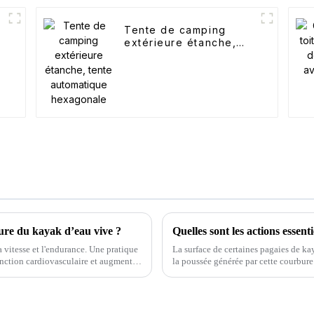
Tente de camping
extérieure étanche,
tente automatique
hexagonale
cture du kayak d’eau vive ?
Quelles sont les actions essent
a vitesse et l'endurance. Une pratique
La surface de certaines pagaies de kay
fonction cardiovasculaire et augmenter
la poussée générée par cette courbure
que c'est la source…