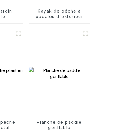
jardin
Kayak de pêche à
ble
pédales d'extérieur
 pêche
Planche de paddle
métal
gonflable