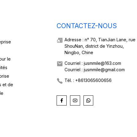
CONTACTEZ-NOUS
Adresse : n° 70, TianJian Lane, rue
eprise
ShouNan, district de Yinzhou,
Ningbo, Chine
our le
Courriel : jusmmile@163.com
ités
Courriel : jusmmile@gmail.com
prise
Tél. : +8613065600656
s et de
de