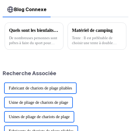
Blog Connexe
Quels sont les bienfaits du canoë pour la santé ?
Matériel de camping
De nombreuses personnes sont
Tente : Il est préférable de
prêtes à faire du sport pour
choisir une tente à double
préserver leur santé, mais
couche avec une structure
comparé aux équipements
stable, légère, résistante au vent
mécaniques ennuyeux en
et à la pluie. Sac de couchage :
intérieur, il est préférable de
Le sac de couchage en laine ou
choisir le canoë. Le sport en
en duvet d'oie est léger et a une
Recherche Associée
intérieur peut…
bonne...
Fabricant de chariots de plage pliables
Usine de pliage de chariots de plage
Usines de pliage de chariots de plage