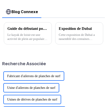
Blog Connexe
Guide du débutant pour pagayer pour le plaisir et la forme physique
Exposition de Dubaï
Le kayak de loisir est une
Cette exposition de Dubaï a
activité de plein air populaire
rassemblé des centaines
et accessible, qui permet aux
d'entreprises, et nos expositions
personnes de tous âges et de
couvrent principalement les
tous niveaux de pratiquer le
activités de plein air telles que
kayak pour le plaisir et la
le camping, le kayak, les
forme. Contrairement à d'autres
planches de surf, les barres de
Recherche Associée
formes de kayak…
toit, etc. J'ai présenté
l'utilisation de notre produit...
Fabricant d'ailerons de planches de surf
Usine d'ailerons de planches de surf
Usines de dérives de planches de surf