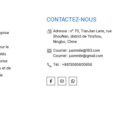
CONTACTEZ-NOUS
Adresse : n° 70, TianJian Lane, rue
eprise
ShouNan, district de Yinzhou,
Ningbo, Chine
our le
Courriel : jusmmile@163.com
ités
Courriel : jusmmile@gmail.com
prise
Tél. : +8613065600656
s et de
de