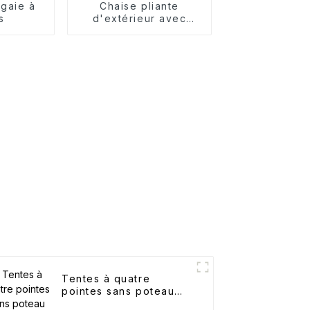
gaie à
Chaise pliante
s
d'extérieur avec
accoudoirs
Tentes à quatre
pointes sans poteau
central