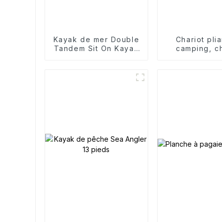
Kayak de mer Double
Chariot pli
Tandem Sit On Kayak
camping, ch
de pêche sportive
pliable porta
Canoës
jardin et ex