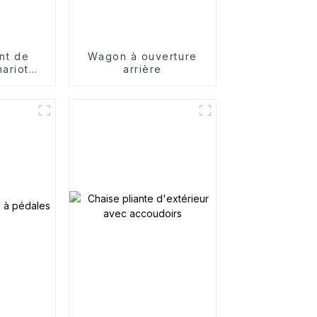
ant de
Wagon à ouverture
ariot
arrière
ble pour
térieur