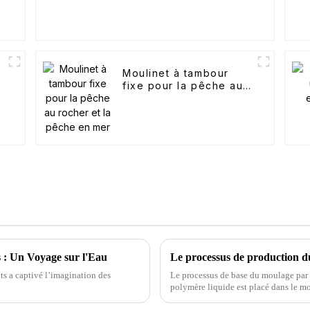
Moulinet à tambour
fixe pour la pêche au
rocher et la pêche en
mer
 : Un Voyage sur l'Eau
Le processus de production 
ts a captivé l’imagination des
Le processus de base du moulage par ro
polymère liquide est placé dans le mo
(rotation et révolution).Revêtement de