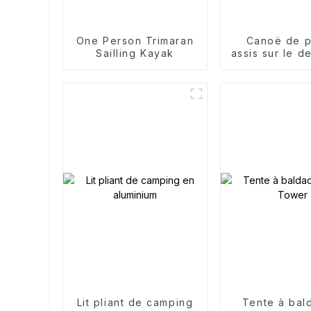
One Person Trimaran
Canoë de 
Sailling Kayak
assis sur le d
10,3 pie
Lit pliant de camping
Tente à bal