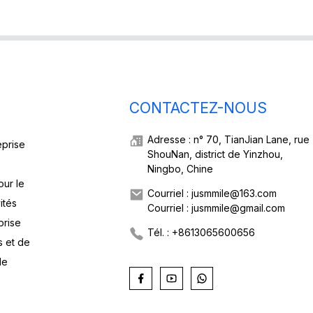
CONTACTEZ-NOUS
Adresse : n° 70, TianJian Lane, rue
eprise
ShouNan, district de Yinzhou,
Ningbo, Chine
our le
Courriel : jusmmile@163.com
ités
Courriel : jusmmile@gmail.com
prise
Tél. : +8613065600656
s et de
de