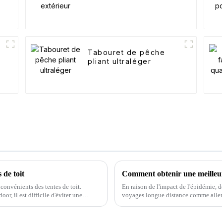
Tabouret de pêche
pliant ultraléger
 de toit
Comment obtenir une meilleur
nconvénients des tentes de toit.
En raison de l'impact de l'épidémie, 
or, il est difficile d'éviter une
voyages longue distance comme aller à
choisir un mode de vie plus...