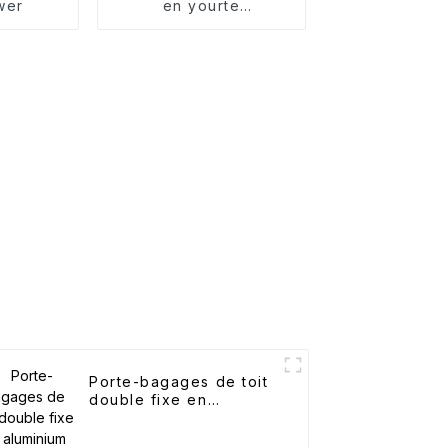
wer
en yourte
imperméables en toile
de coton
Porte-bagages de toit
double fixe en
aluminium pour canoë