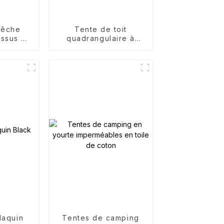
pêche
Tente de toit
essus de
quadrangulaire à
ds
coque rigide
daquin
Tentes de camping