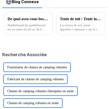
Blog Connexe
De quoi avez-vous besoin pour un ensemble de paddleboard ?
Tente de toit : Tente installée sur le toit d'une voiture
Paddleboard [le paddleboard
Les tentes de toit, aussi
est en outre divisé en ALL-
appelées « maisons » sur le toit
ROUND (modèle complet),
des voitures, sont de plus en
SURF, TOURING, RACING,
plus populaires lors des
YOGA, Gonflable, selon le
voyages en voiture. Elles font
besoin de choisir] Aileron
partie des équipements
arrière [l'aileron arrière peut
optionnels pour les voyages en
Recherche Associée
augmenter l'abi...
voiture autonome.
Fournisseur de chaises de camping robustes
Fabricant de chaises de camping robustes
Chaises de camping robustes fabriquées en usine
Chaises de camping robustes en usine