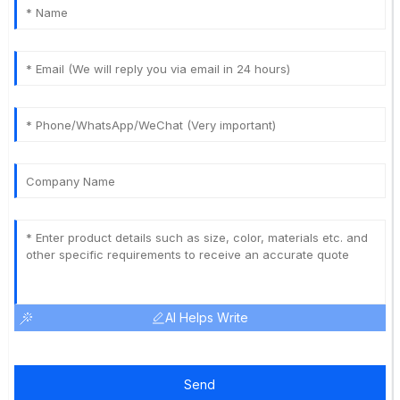
AI Helps Write
Send