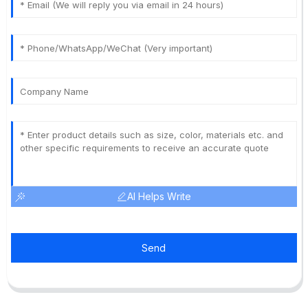
AI Helps Write
Send