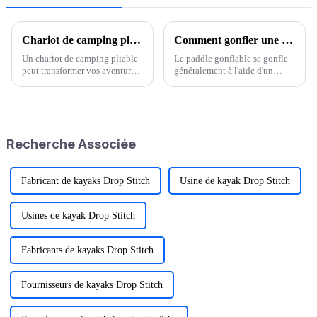
Chariot de camping pliable : conseils pour une utilisation facile
Comment gonfler une planche à pagaie gonflable
Un chariot de camping pliable
Le paddle gonflable se gonfle
peut transformer vos aventures
généralement à l'aide d'un
en plein air. Imaginez
gonfleur ou d'une pompe
transporter sans effort votre
spéciale. Prenons l'exemple
équipement, votre nourriture et
d'une marque de paddle
même vos enfants à travers le
gonflable : les étapes
camping.
spécifiques de gonflage sont
Recherche Associée
les suivantes : 1. Op...
Fabricant de kayaks Drop Stitch
Usine de kayak Drop Stitch
Usines de kayak Drop Stitch
Fabricants de kayaks Drop Stitch
Fournisseurs de kayaks Drop Stitch