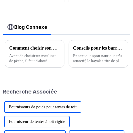
Blog Connexe
Comment choisir son moulinet de pêche ?
Conseils pour les barres de toit de kayak : commencez une nouvelle aventure aquatique
Avant de choisir un moulinet
En tant que sport nautique très
de pêche, il faut d'abord
attractif, le kayak attire de plus
réfléchir à l'usage que vous
en plus de passionnés. En tant
comptez en faire. C'est la même
qu'équipement clé pour un
chose que pour une canne à
transport pratique du kayak, le
pêche. La première condition
porte-kayak de toit contient de
est d'acheter le bon produit.
nombreuses connaissances...
Recherche Associée
Fournisseurs de poids pour tentes de toit
Fournisseur de tentes à toit rigide