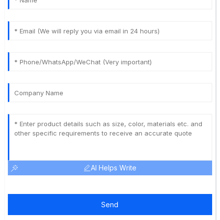
AI Helps Write
Send