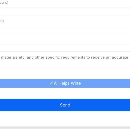
AI Helps Write
Send