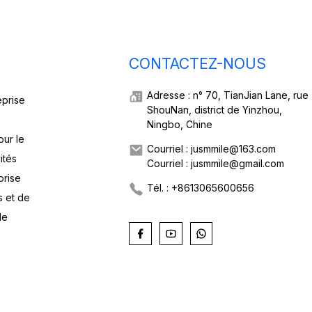
CONTACTEZ-NOUS
Adresse : n° 70, TianJian Lane, rue
eprise
ShouNan, district de Yinzhou,
Ningbo, Chine
our le
Courriel : jusmmile@163.com
ités
Courriel : jusmmile@gmail.com
prise
Tél. : +8613065600656
s et de
de