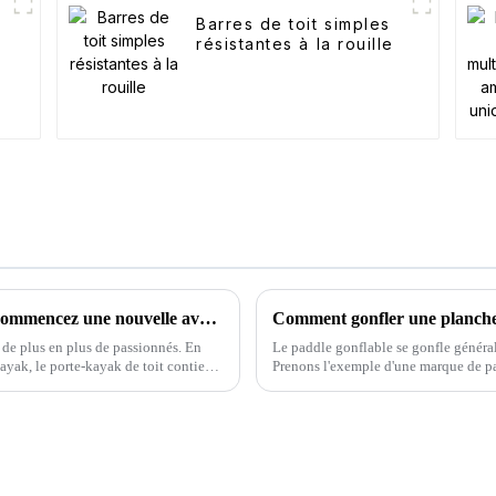
Barres de toit simples
résistantes à la rouille
Conseils pour les barres de toit de kayak : commencez une nouvelle aventure aquatique
Comment gonfler une planche 
re de plus en plus de passionnés. En
Le paddle gonflable se gonfle généra
ayak, le porte-kayak de toit contient
Prenons l'exemple d'une marque de pa
sont les suivantes : 1. Op...