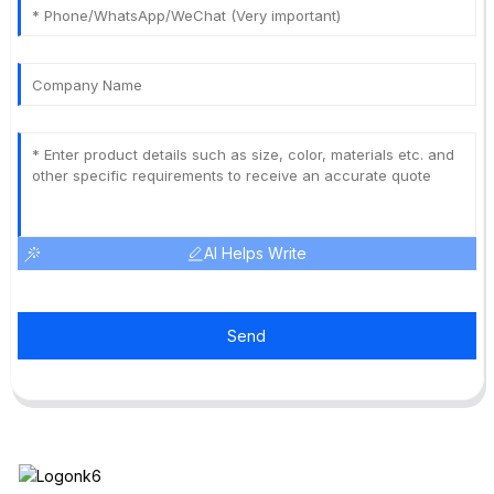
AI Helps Write
Send