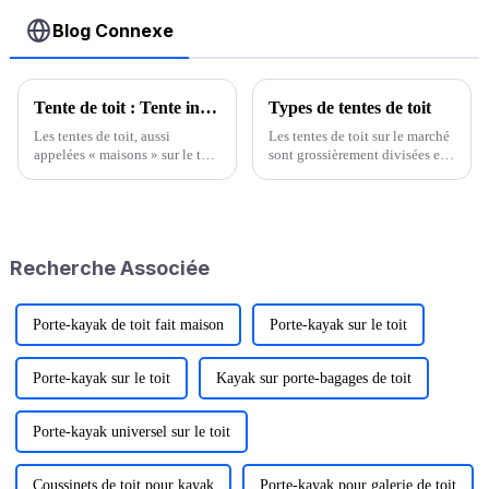
Blog Connexe
Tente de toit : Tente installée sur le toit d'une voiture
Types de tentes de toit
Les tentes de toit, aussi
Les tentes de toit sur le marché
appelées « maisons » sur le toit
sont grossièrement divisées en
des voitures, sont de plus en
trois catégories : les tentes de
plus populaires lors des
toit hydrauliques, les tentes de
voyages en voiture. Elles font
toit entièrement automatiques
partie des équipements
et les tentes de toit
optionnels pour les voyages en
gonflables.Type 1 : Tente de
Recherche Associée
voiture autonome.
toit hydraulique"Tente de toit
hydraulique...
Porte-kayak de toit fait maison
Porte-kayak sur le toit
Porte-kayak sur le toit
Kayak sur porte-bagages de toit
Porte-kayak universel sur le toit
Coussinets de toit pour kayak
Porte-kayak pour galerie de toit