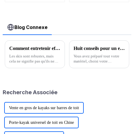
Blog Connexe
Comment entretenir efficacement ses skis ?
Huit conseils pour un excellent voyage de camping sous la pluie
Les skis sont robustes, mais
Vous avez préparé tout votre
cela ne signifie pas qu'ils ne
matériel, choisi votre
nécessitent pas d'entretien. Un
destination et finalement
entretien régulier peut
convaincu vos amis de camper
améliorer leurs performances,
avec vous. Cependant, la météo
prolonger leur durée de vie et
annonce de la pluie ce week-
préserver leur image.
end. En cas de fortes pluies…
Recherche Associée
Vente en gros de kayaks sur barres de toit
Porte-kayak universel de toit en Chine