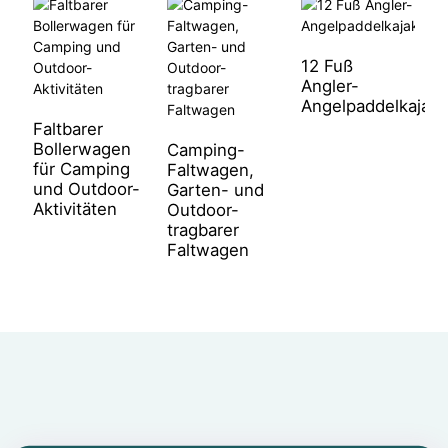
12 Fuß
Angler-
E
Angelpaddelkajak
R
A
Faltbarer
Bollerwagen
Camping-
für Camping
Faltwagen,
und Outdoor-
Garten- und
Aktivitäten
Outdoor-
tragbarer
Faltwagen