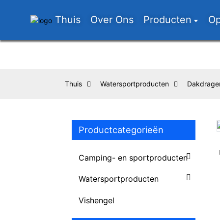
Thuis
Over Ons
Producten
Op
Thuis
Watersportproducten
Dakdrager
Productcategorieën
Loading...
Loading...
Camping- en sportproducten
Watersportproducten
Vishengel