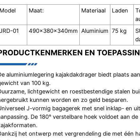
Model
Maat:
Materiaal
Laden
T
a
JRD-01
490x380x340mm
Aluminium
75 kg
S
d
PRODUCTKENMERKEN EN TOEPASSI
De aluminiumlegering kajakdakdrager biedt plaats aa
gewicht van 100 kg.
Duurzame, lichtgewicht en roestbestendige stalen buiz
hergebruikt kunnen worden en zo geld besparen.
Universeel J-vormig bagagerek met snel inklap- en 
aanpassing. De 180° verstelbare hoek voldoet aan de 
kajakformaten.
Dankzij het ontwerp met vergrendeling die met één ha