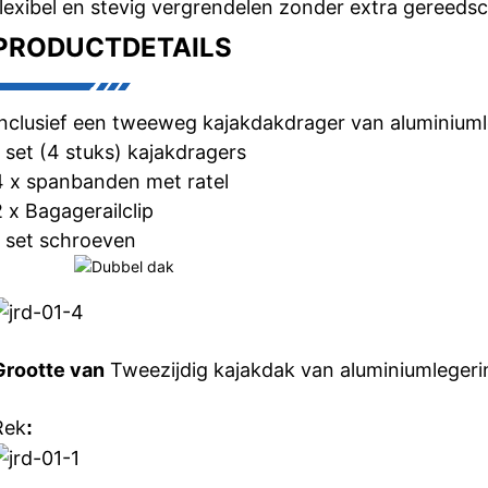
flexibel en stevig vergrendelen zonder extra gereeds
PRODUCTDETAILS
Inclusief een tweeweg kajakdakdrager van aluminiuml
1 set (4 stuks) kajakdragers
4 x spanbanden met ratel
2 x Bagagerailclip
1 set schroeven
Grootte van
Tweezijdig kajakdak van aluminiumlegeri
Rek
: