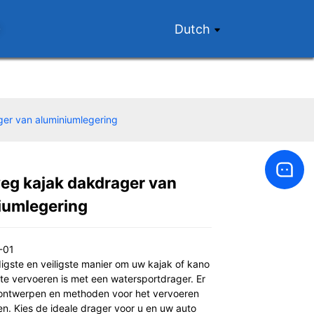
p
Dutch
er van aluminiumlegering
g kajak dakdrager van
Loading...
Loading...
iumlegering
-01
gste en veiligste manier om uw kajak of kano
te vervoeren is met een watersportdrager. Er
e ontwerpen en methoden voor het vervoeren
n. Kies de ideale drager voor u en uw auto