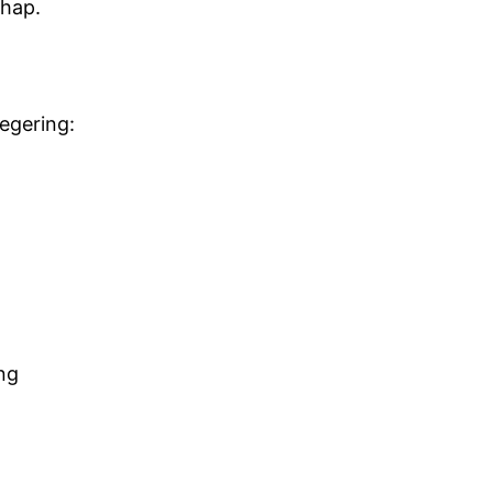
chap.
egering:
ng