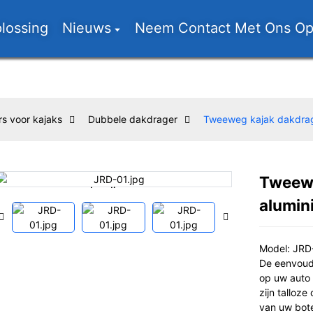
lossing
Nieuws
Neem Contact Met Ons O
s voor kajaks
Dubbele dakdrager
Tweeweg kajak dakdrag
Tweewe
Loading...
Loading...
alumin
Model: JRD
De eenvoudi
op uw auto 
zijn talloz
van uw bote