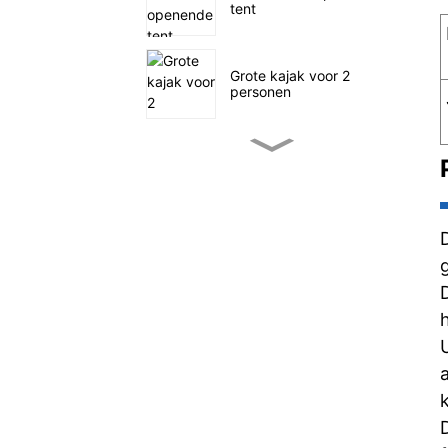
tent
Grote kajak voor 2
personen
Kleine waterfiets-viskajak
SUP-zeilen op zee
Familietent met vier
tunnels
Buitenwagen