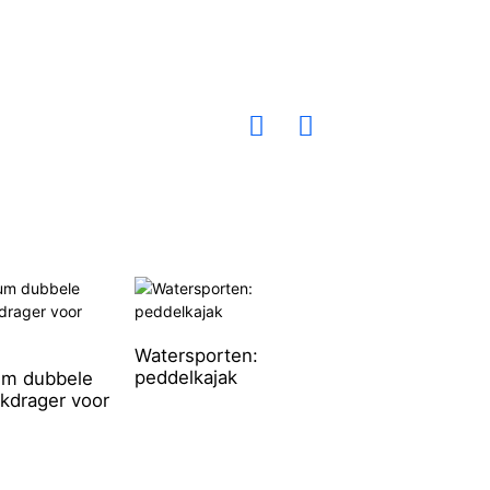
Watersporten:
Daktent met har
peddelkajak
schaal en vierka
um dubbele
vorm
kdrager voor