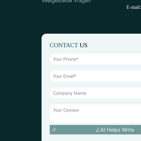
Veelgestelde Vragen
E-mail:
CONTACT
US
AI Helps Write