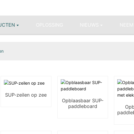
UCTEN
OPLOSSING
NIEUWS
NEEM
en
SUP-zeilen op zee
Opblaasbaar SUP-
paddleboard
Opb
paddle
met e