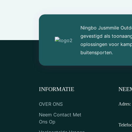
Familietent met vier
tunnels
Ningbo Jusmmile Outdoo
gevestigd als toonaan
oplossingen voor kampe
Buitenwagen
buitensporten.
Plastic viskano voor
buiten, geschikt voor één
persoon
INFORMATIE
NEE
Tandem recreatieve
roeikajak
OVER ONS
Adres:
Neem Contact Met
Ons Op
Telefo