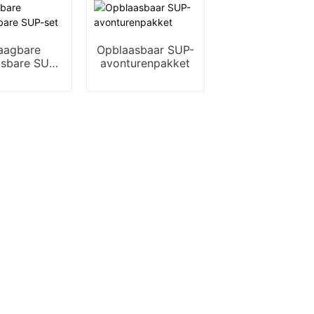
aagbare
Opblaasbaar SUP-
asbare SUP-
avonturenpakket
set