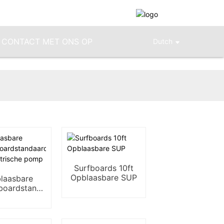
 CONTACT MET ONS OP
Dutch
Surfboards 10ft
Opblaasbare SUP
laasbare
boardstandaard
lektrische
pomp