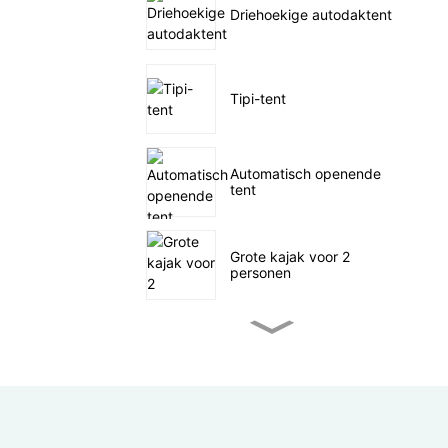
Driehoekige autodaktent
Tipi-tent
Automatisch openende
tent
Grote kajak voor 2
personen
Kleine waterfiets-viskajak
SUP-zeilen op zee