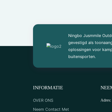
SUP-zeilen op zee
Familietent met vier
tunnels
Ningbo Jusmmile Outdoo
gevestigd als toonaan
oplossingen voor kampe
Buitenwagen
buitensporten.
Plastic viskano voor
buiten, geschikt voor één
persoon
INFORMATIE
NEE
Tandem recreatieve
roeikajak
OVER ONS
Adres:
Neem Contact Met