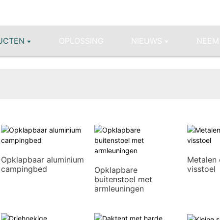
UCTEN
OPLOSSING
NIEUWS
NEEM
Opklapbaar aluminium
Metalen
campingbed
visstoel
Opklapbare
buitenstoel met
armleuningen