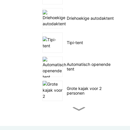
Driehoekige autodaktent
Tipi-tent
Automatisch openende
tent
Grote kajak voor 2
personen
Kleine waterfiets-viskajak