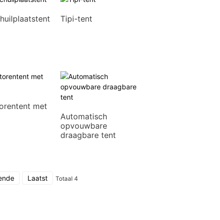
huilplaatstent
Tipi-tent
orentent met
Automatisch
opvouwbare
draagbare tent
ende
Laatst
Totaal 4