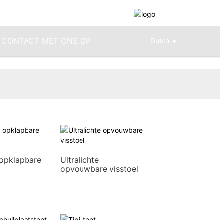
 CONTACT MET ONS OP
Dutch
 opklapbare
Ultralichte
opvouwbare visstoel