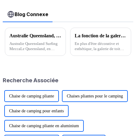
Blog Connexe
Australie Queensland, la Mecque du surf
La fonction de la galerie de toit
Australie Queensland Surfing
En plus d'être décorative et
MeccaLe Queensland, en
esthétique, la galerie de toit
Australie, est depuis longtemps
permet également de ranger des
la Mecque des champions de
objets qui ne peuvent pas
surf de classe mondiale, et si
rentrer dans le coffre à bagages,
vous recherchez des spots de
comme des bagages
surf de classe mondiale, vous
volumineux, des vélos, des lits
Recherche Associée
ne pouvez pas vous tromper
pliants, etc. Tant que le coffre
avec...
est bien fermé, la galerie de toit
peut être utilisée pour ranger
des objets qui ne peuvent pas
Chaise de camping pliante
Chaises pliantes pour le camping
rentrer dans le coffre à bagages,
comme des bagages
volumineux, des vélos, des lits
Chaise de camping pour enfants
pliants, etc.
Chaise de camping pliante en aluminium