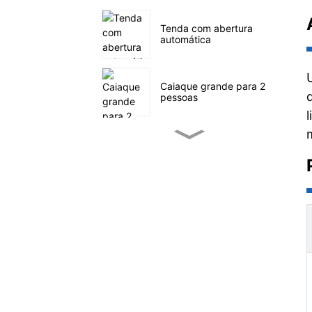
Tenda com abertura
automática
Caiaque grande para 2
pessoas
Caiaque de pesca
pequeno a pedal
SUP velejando no mar
Tenda familiar com
quatro túneis