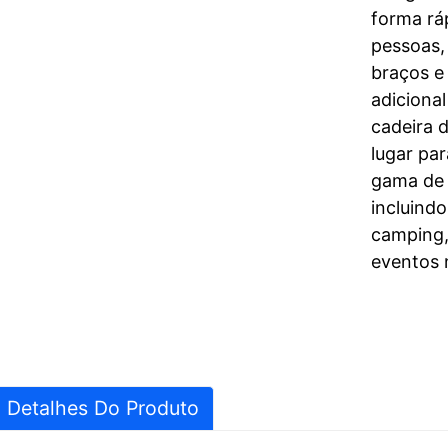
forma ráp
pessoas,
braços e
adiciona
cadeira 
lugar par
gama de 
incluind
camping,
eventos n
Detalhes Do Produto