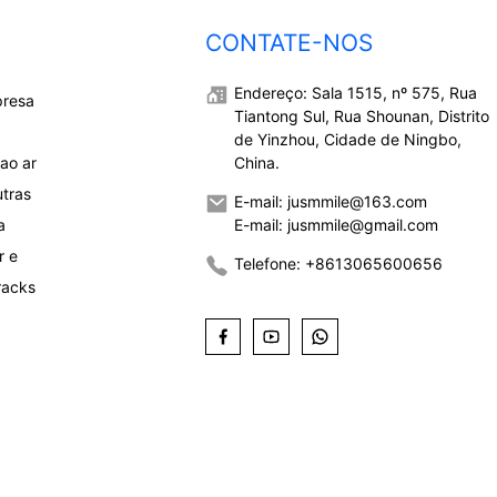
CONTATE-NOS
Endereço: Sala 1515, nº 575, Rua
presa
Tiantong Sul, Rua Shounan, Distrito
de Yinzhou, Cidade de Ningbo,
ao ar
China.
utras
E-mail: jusmmile@163.com
a
E-mail: jusmmile@gmail.com
r e
Telefone: +8613065600656
racks