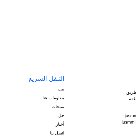
التنقل السريع
بيت
: الغرفة 1515، رقم 575 طريق
معلومات عنا
طقة
منتجات
حل
أخبار
اتصل بنا