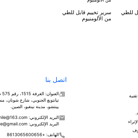
ل للطي
سرير تخييم قابل للطي
من الألومنيوم
اتصل بنا
العنوان
قنية
تيانتونغ الجنوبي، شارع شونان، من
يينتشو، مدينة نينغبو، الصين.
.
البريد الإلكتروني: jusmmile@163.com
إثراء
البريد الإلكتروني: jusmmile@gmail.com
وف
الهاتف: +8613065600656