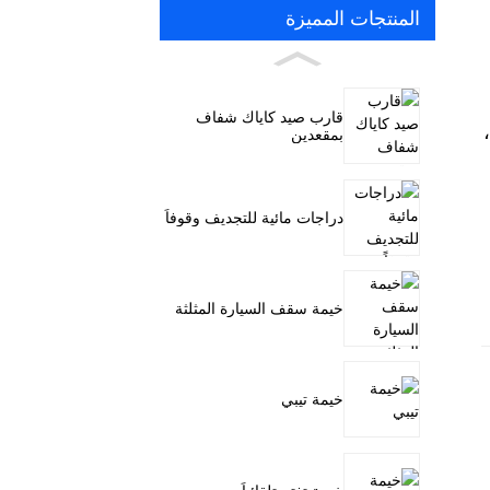
المنتجات المميزة
قارب صيد كاياك شفاف
بمقعدين
دراجات مائية للتجديف وقوفاً
خيمة سقف السيارة المثلثة
خيمة تيبي