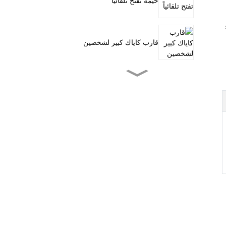
خيمة تفتح تلقائياً
قارب كاياك كبير لشخصين
قارب كاياك صغير للصيد
بالدواسات
التجديف وقوفاً على الماء
خيمة عائلية بأربعة أنفاق
عربة متعددة الاستخدامات
خارجية