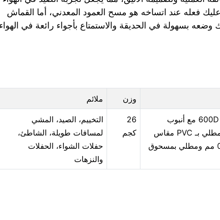
ليك فعله عند اتساخه هو مسح العمود المعدني، أما القماش
ك وضعه بسهولة في الحديقة والاستمتاع بأجواء رائعة في الهواء
وزن
ملائم
بوليستر 600D مع أنبوب
26
التخييم، الصيد، المشي
فولاذي مطلي بـ PVC مقاس
كجم
لمسافات طويلة، الشاطئ،
13 × 0.7 مم ومطلي بمسحوق
حفلات الشواء، الحفلات
والنزهات