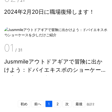
/
21
2024年2月20日に職場復帰します！
01
/
31
Jusmmileアウトドアギアで冒険に出か
けよう：ドバイエキスポのショーケース
を少しだけご紹介
初め
前へ
1
2
次
最後
合計2