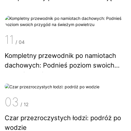
kolejną przygodę
11
/
04
Kompletny przewodnik po namiotach
dachowych: Podnieś poziom swoich
przygód na świeżym powietrzu
03
/
12
Czar przezroczystych łodzi: podróż po
wodzie