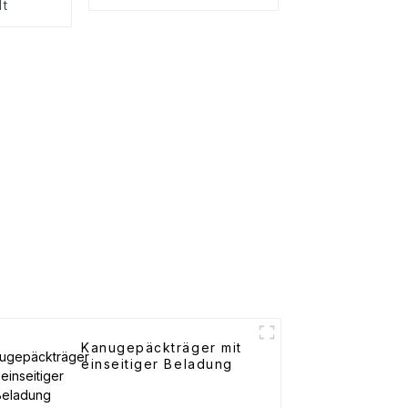
lt
Kanugepäckträger mit
einseitiger Beladung