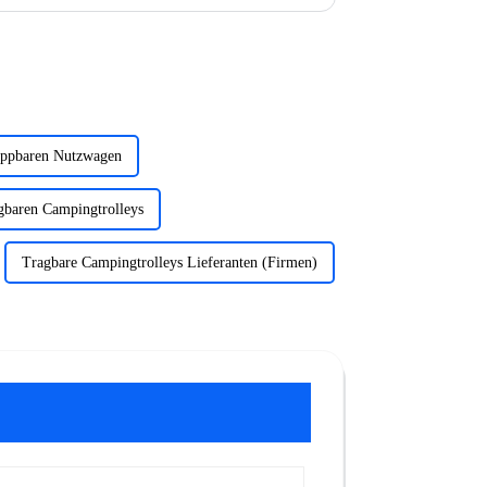
 Wellen auf der ... anzukämpfen.
appbaren Nutzwagen
agbaren Campingtrolleys
Tragbare Campingtrolleys Lieferanten (Firmen)