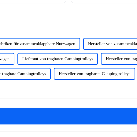
Körpergröße auszuüben, um gegen die
abriken für zusammenklappbare Nutzwagen
Hersteller von zusammenkl
wagen
Lieferant von tragbaren Campingtrolleys
Hersteller von tr
r tragbare Campingtrolleys
Hersteller von tragbaren Campingtrolleys