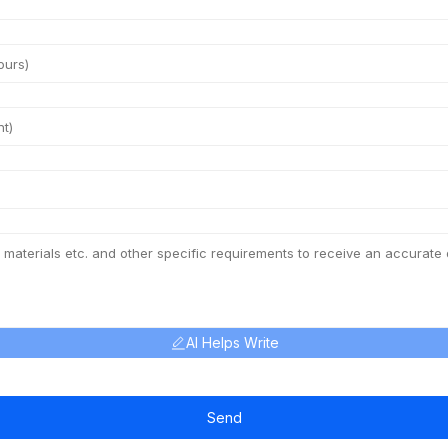
AI Helps Write
Send