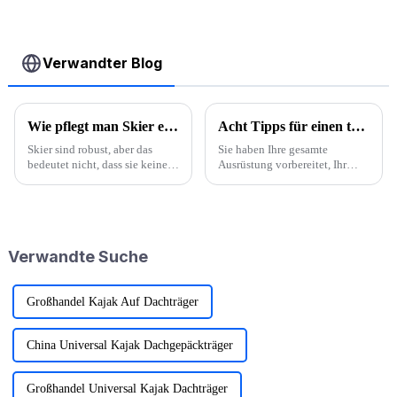
Verwandter Blog
Wie pflegt man Skier effektiv?
Acht Tipps für einen tollen Campingausflug bei Regen
Skier sind robust, aber das
Sie haben Ihre gesamte
bedeutet nicht, dass sie keine
Ausrüstung vorbereitet, Ihr
Wartung benötigen.
Reiseziel ausgewählt und Ihre
Regelmäßige Wartung kann die
Freunde endlich überredet, mit
Leistung der Skier verbessern,
Ihnen campen zu gehen. Doch
ihre Lebensdauer verlängern
der Wetterbericht sagt Regen
und auch ihr gutes Image
für das Wochenende voraus.
Verwandte Suche
bewahren...
Bei starkem Regen ...
Großhandel Kajak Auf Dachträger
China Universal Kajak Dachgepäckträger
Großhandel Universal Kajak Dachträger