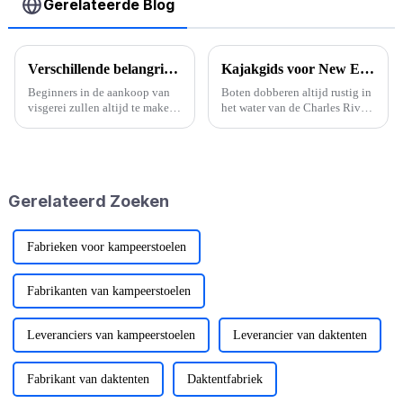
Gerelateerde Blog
Verschillende belangrijke factoren bij het kiezen van een vislijnmolen
Kajakgids voor New England
Beginners in de aankoop van
Boten dobberen altijd rustig in
visgerei zullen altijd te maken
het water van de Charles River.
krijgen met de aankoop van
Kajakken, een zomerklassieker,
producten en de werkelijke
is een van Bostons favoriete
visomgeving en
watersporten. Zittend in een
omstandigheden die niet
klein bootje met twee puntige
overeenkomen. De ervaring
uiteinden, terwijl ...
Gerelateerd Zoeken
met het gebruik ervan is n...
Fabrieken voor kampeerstoelen
Fabrikanten van kampeerstoelen
Leveranciers van kampeerstoelen
Leverancier van daktenten
Fabrikant van daktenten
Daktentfabriek