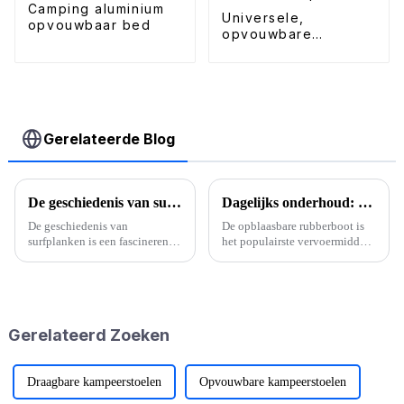
Camping aluminium
Universele,
opvouwbaar bed
opvouwbare
dakdragers voor
kamperen
Gerelateerde Blog
De geschiedenis van surfplanken
Dagelijks onderhoud: Top 10 tips voor het onderhouden van uw opblaasbare kajaks
De geschiedenis van
De opblaasbare rubberboot is
surfplanken is een fascinerende
het populairste vervoermiddel
reis die eeuwen en continenten
voor boeren. Ze zijn vrij
overspant. Van oude
eenvoudig te onderhouden en
Polynesische wortels tot
kunnen tijdens lange reizen
moderne innovaties: de
worden opgeborgen of gewoon
evolutie van de surfplank
op het dek worden opgeborgen.
Gerelateerd Zoeken
getuigt van...
Echter, ...
Draagbare kampeerstoelen
Opvouwbare kampeerstoelen