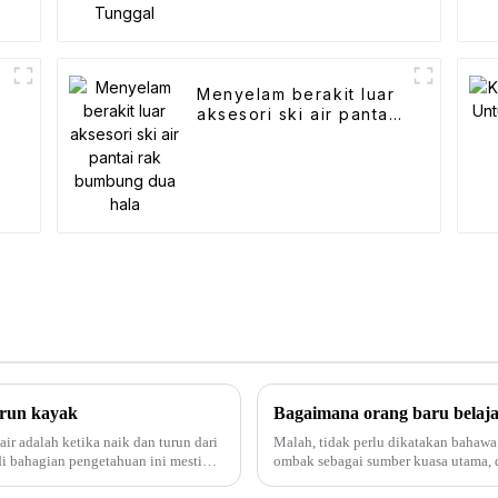
Menyelam berakit luar
aksesori ski air pantai
rak bumbung dua hala
run kayak
Bagaimana orang baru belaj
r adalah ketika naik dan turun dari
Malah, tidak perlu dikatakan bahaw
di bahagian pengetahuan ini mesti
ombak sebagai sumber kuasa utama
ketinggian anda sendiri, melawan omb