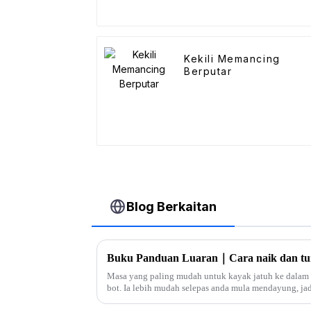
Kekili Memancing
Berputar
Blog Berkaitan
Buku Panduan Luaran｜Cara naik dan tu
Masa yang paling mudah untuk kayak jatuh ke dalam ai
bot. Ia lebih mudah selepas anda mula mendayung, ja
dikuasai jika berlepas pantai Angkat b...