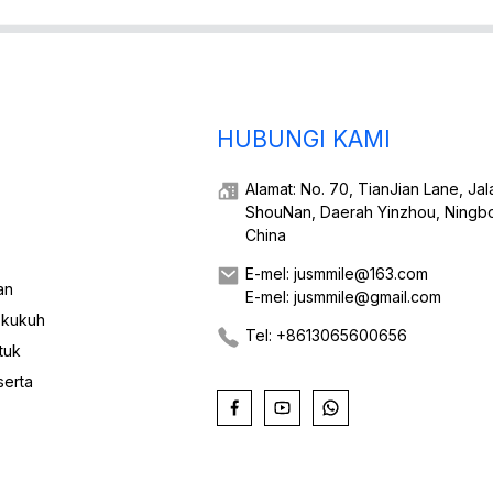
HUBUNGI KAMI
Alamat: No. 70, TianJian Lane, Jal
ShouNan, Daerah Yinzhou, Ningb
China
E-mel: jusmmile@163.com
an
E-mel: jusmmile@gmail.com
g kukuh
Tel: +8613065600656
tuk
serta