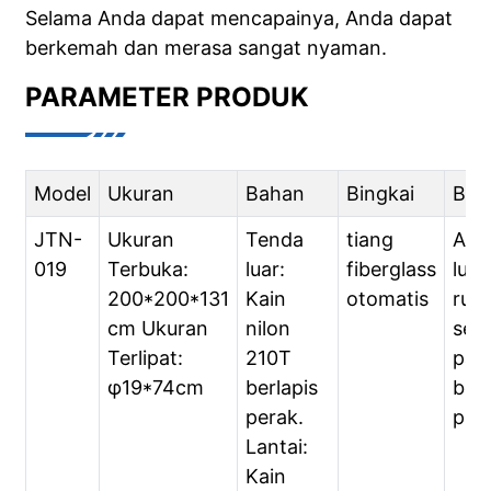
Selama Anda dapat mencapainya, Anda dapat
berkemah dan merasa sangat nyaman.
PARAMETER PRODUK
Model
Ukuran
Bahan
Bingkai
Ber
JTN-
Ukuran
Tenda
tiang
Akti
019
Terbuka:
luar:
fiberglass
luar
200*200*131
Kain
otomatis
rua
cm Ukuran
nilon
sepe
Terlipat:
210T
pant
φ19*74cm
berlapis
ber
perak.
pikni
Lantai:
Kain