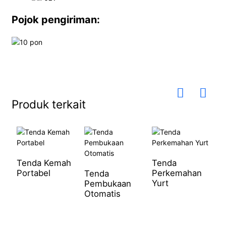
Pojok pengiriman:
Produk terkait
Tenda Kemah
Tenda
Portabel
Perkemahan
Tenda
Yurt
Pembukaan
Otomatis
T
P
P
R