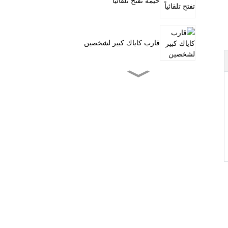
خيمة تفتح تلقائياً
قارب كاياك كبير لشخصين
قارب كاياك صغير للصيد
بالدواسات
التجديف وقوفاً على الماء
خيمة عائلية بأربعة أنفاق
عربة متعددة الاستخدامات
خارجية