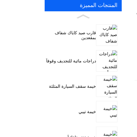
المنتجات المميزة
قارب صيد كاياك شفاف
بمقعدين
دراجات مائية للتجديف وقوفاً
خيمة سقف السيارة المثلثة
خيمة تيبي