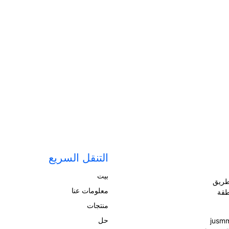
خيمة عائلية بأربعة أنفاق
خيمة مظللة
التنقل السريع
بيت
: الغرفة 1515، رقم 575 طريق
معلومات عنا
طقة
منتجات
حل