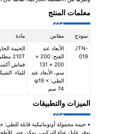
معلمات المنتج
نموذج
مقاس
مادة
JTN-
الأبعاد عند
الخيمة الخا
019
الفتح: 200 ×
210T مط
200 × 131
سم، الأبعاد عند
للماء. الشبك
الطي: φ19 ×
74 سم
الميزات والتطبيقات
• خيمة محمولة أوتوماتيكية قابلة للطي: خي
يوفر عليك عناء التركيب. يمكن حتى للأطفا