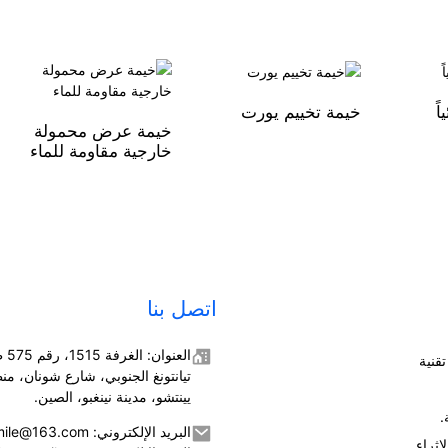
ً
خيمة تخييم يورت
خيمة عرض محمولة
خارجية مقاومة للماء
اتصل بنا
العنوان
قنية
تيانتونغ الجنوبي، شارع شونان، من
يينتشو، مدينة نينغبو، الصين.
.
البريد الإلكتروني: jusmmile@163.com
إثراء