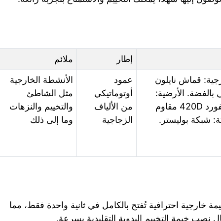
إطار
ملائم
رجية: قماش نايلون
عمود
الأنشطة الخارجية
لي بالفضة. الأرضية:
أوتوماتيكي
مثل الشاطئ
قماش أكسفورد 420D مقاوم
من الألياف
والتخييم والنزهات
ة: شبكة بوليستر.
الزجاجية
وما إلى ذلك
مة خارجية احترافية تُفتح بالكامل في ثانية واحدة فقط، مما
ل نصب خيمة التخييم اليدوية التقليدية بسرعة.