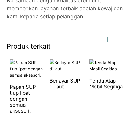
Bersamaan dengan kualitas premium,
memberikan layanan terbaik adalah kewajiban
kami kepada setiap pelanggan.
Produk terkait
Berlayar SUP
Tenda Atap
di laut
Mobil Segitiga
Papan SUP
K
tiup lipat
M
dengan
d
semua
U
aksesori.