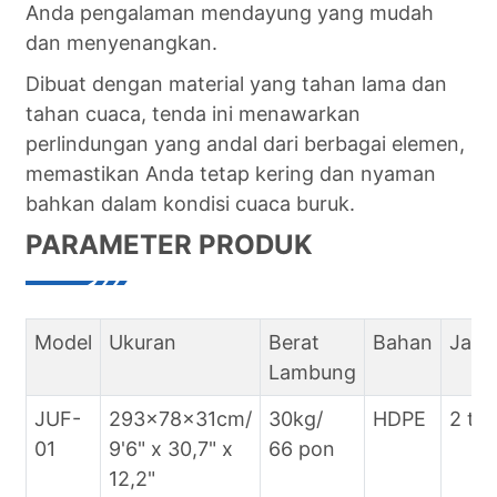
Anda pengalaman mendayung yang mudah
dan menyenangkan.
Dibuat dengan material yang tahan lama dan
tahan cuaca, tenda ini menawarkan
perlindungan yang andal dari berbagai elemen,
memastikan Anda tetap kering dan nyaman
bahkan dalam kondisi cuaca buruk.
PARAMETER PRODUK
Model
Ukuran
Berat
Bahan
Jami
Lambung
JUF-
293x78x31cm/
30kg/
HDPE
2 ta
01
9'6" x 30,7" x
66 pon
12,2"