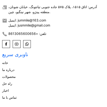
آدرس: اتاق ۱۵۱۵، پلاک ۵۷۵ جاده جنوبی تیانتونگ، خیابان شونان،
منطقه یینژو، شهر نینگبو، چین.
ایمیل: jummile@163.com
ایمیل: jusmmile@gmail.com
تلفن: +8613065600656
ناوبری سریع
خانه
درباره ما
محصولات
راه حل
اخبار
تماس با ما