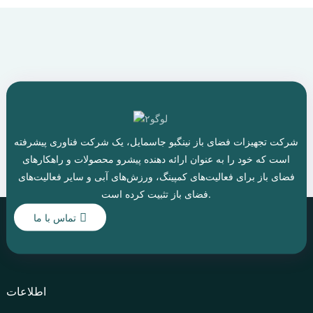
است و آیا آن شرکت معتبر است؟ با وجود گزینه‌های بسیار زیاد،
ممکن است کمی گیج‌کننده به نظر برسد. عواملی مانند مواد
استفاده شده و ویژگی‌های طراحی خاص می‌توانند تفاوت بزرگی
ایجاد کنند. برخی از تأمین‌کنندگان حتی گزینه‌های سفارشی‌سازی
ارائه می‌دهند که می‌تواند بازی را تغییر دهد و واگن شما را حتی
مفیدتر کند. در مجموع، انتخاب تأمین‌کننده‌ای با تجربه قوی در
صنعت، مفید است تا پول خود را برای یک محصول بی‌کیفیت دور
نریزید. در نهایت - تحقیقات خود را انجام دهید، چند مورد را مقایسه
کنید و به دنبال کیفیتی باشید که ماندگار باشد.
شرکت تجهیزات فضای باز نینگبو جاسمایل، یک شرکت فناوری پیشرفته
است که خود را به عنوان ارائه دهنده پیشرو محصولات و راهکارهای
فضای باز برای فعالیت‌های کمپینگ، ورزش‌های آبی و سایر فعالیت‌های
فضای باز تثبیت کرده است.
تماس با ما
اطلاعات