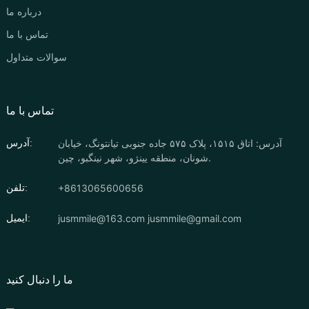
درباره ما
تماس با ما
سوالات متداول
تماس با ما
آدرس: اتاق ۱۵۱۵، پلاک ۵۷۵ جاده جنوبی تیانتونگ، خیابان
آدرس:
شونان، منطقه یینژو، شهر نینگبو، چین.
‎+8613065600656‎
تلفن:
jusmmile@163.com
jusmmile@gmail.com
ایمیل:
ما را دنبال کنید