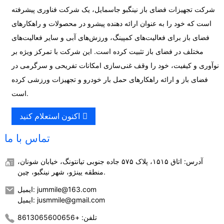
شرکت تجهیزات فضای باز نینگبو جاسمایل، یک شرکت فناوری پیشرفته
است که خود را به عنوان ارائه دهنده پیشرو در محصولات و راهکارهای
فضای باز برای فعالیت‌های کمپینگ، ورزش‌های آبی و سایر فعالیت‌های
مختلف در فضای باز تثبیت کرده است. این شرکت با تمرکز ویژه بر
نوآوری و کیفیت، خود را وقف غنی‌سازی امکانات تفریحی و سرگرمی در
فضای باز و ارائه راهکارهای حمل بار خودرو و تجهیزات ورزشی کرده
است.
اکنون استعلام کنید
تماس با ما
آدرس: اتاق ۱۵۱۵، پلاک ۵۷۵ جاده جنوبی تیانتونگ، خیابان شونان،
منطقه یینژو، شهر نینگبو، چین.
ایمیل: jummile@163.com
ایمیل: jusmmile@gmail.com
تلفن: +8613065600656