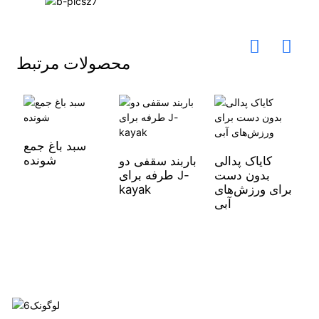
محصولات مرتبط
سبد باغ جمع
شونده
کایاک پدالی
باربند سقفی دو
بدون دست
طرفه برای J-
ی
برای ورزش‌های
kayak
ک
آبی
ر
ز